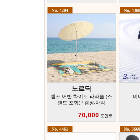
No. 4204
No. 436
노르딕
캠프 어반 화이트 파라솔 (스
미
탠드 포함) / 캠핑/차박
70,000
포인트
No. 4461
No. 366