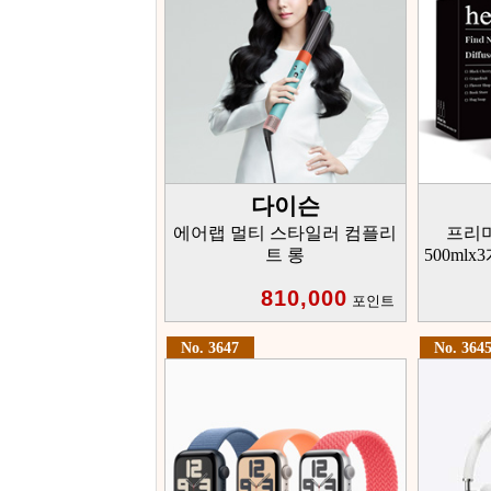
다이슨
에어랩 멀티 스타일러 컴플리
프리
트 롱
500ml
810,000
포인트
No. 3647
No. 364