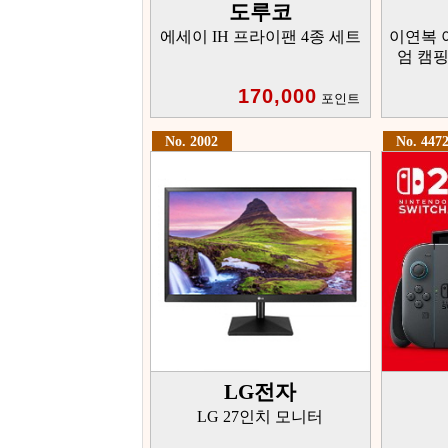
도루코
에세이 IH 프라이팬 4종 세트
이연복 
엄 캠핑
170,000
포인트
No. 2002
No. 447
LG전자
LG 27인치 모니터