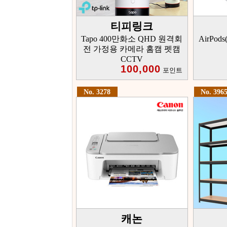
티피링크
Tapo 400만화소 QHD 원격회
AirPod
전 가정용 카메라 홈캠 펫캠
CCTV
100,000
포인트
No. 3278
No. 396
캐논