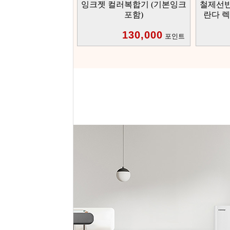
잉크젯 컬러복합기 (기본잉크
철제선반
포함)
란다 렉 5
130,000
포인트