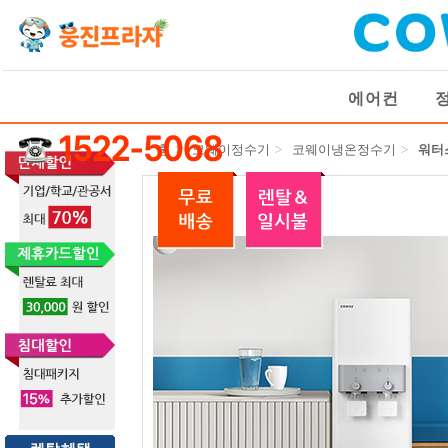
에어컨
홈
>
코웨이정수기
>
코웨이냉온정수기
>
워터