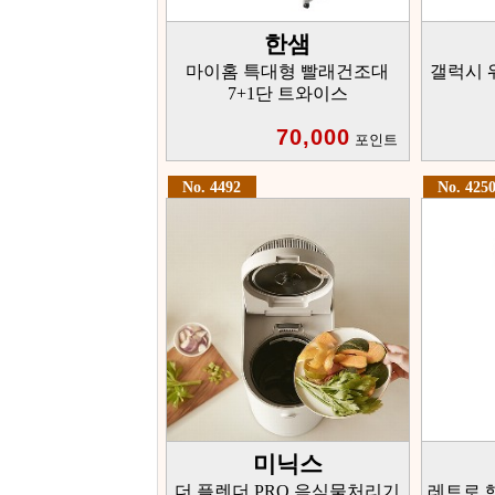
한샘
마이홈 특대형 빨래건조대
갤럭시 
7+1단 트와이스
70,000
포인트
No. 4492
No. 425
미닉스
더 플렌더 PRO 음식물처리기
레트로 