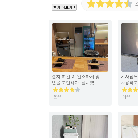
후기 더보기 +
설치 여건 이 안조아서 몇
기사님도
년을 고민하다. 설치했는
사용하고
데~ 설치하구 나니 넘 잘
했다는 생각이 들고. 너무
윤**
이**
늦게 설치한것에 대해.후
회막심 이네요~^^ 사용잘
하구 있읍니다^^