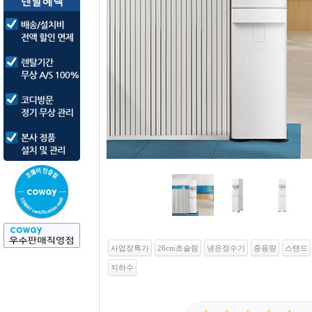
사업장특가
26cm초슬림
냉온정수기
중용량
스탠드
지하수