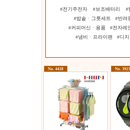
전기주전자
보조배터리
밥솥ㆍ그릇세트
반려
커피머신ㆍ용품
전자레
냄비ㆍ프라이팬
디지
No. 4418
No. 392