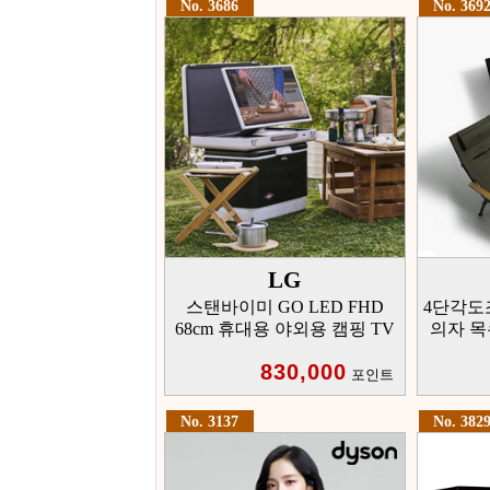
No. 3686
No. 369
LG
스탠바이미 GO LED FHD
4단각도
68cm 휴대용 야외용 캠핑 TV
의자 목
830,000
포인트
No. 3137
No. 382