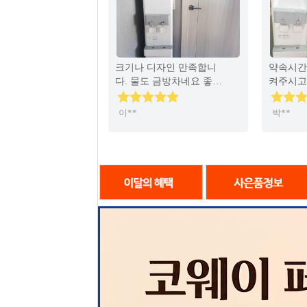
크기나 디자인 만족합니
약속시간
다. 물도 금방차네요 좋아
켜주시고
요.. 추천합니다..
용설명를
셧고 설
이**
박**
분까지도
리까지 
다. 정수
이 너무
는 것 알
타임과 
조화가 