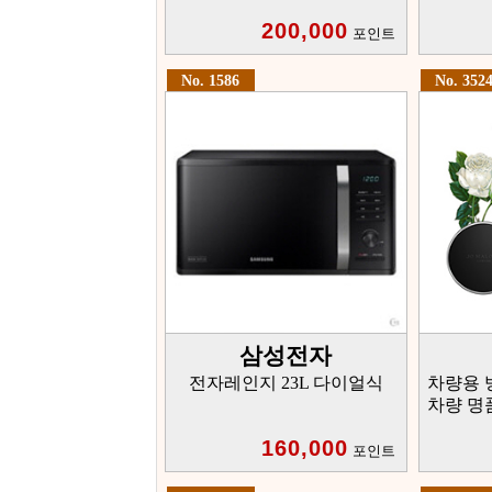
200,000
포인트
No. 1586
No. 352
삼성전자
전자레인지 23L 다이얼식
차량용 
차량 명
160,000
포인트