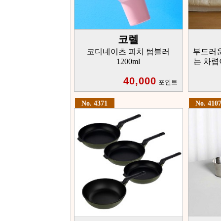
코렐
코디네이츠 피치 텀블러
부드러
1200ml
는 차렵
40,000
포인트
No. 4371
No. 410