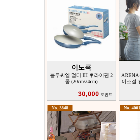
이노쿡
블루씨엘 멀티 IH 후라이팬 2
ARENA-
종 (20cm/24cm)
이조절 
30,000
포인트
No. 3848
No. 400