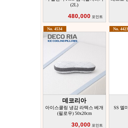
(2L)
480,000
포인트
No. 4534
No. 442
데코리아
아이스쿨링 냉감 라텍스 베개
SS 엘
(필로우) 50x20cm
30,000
포인트